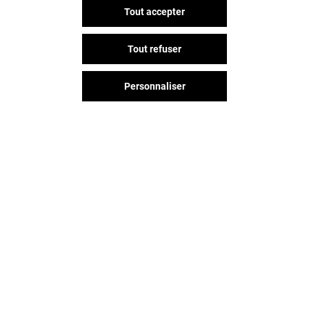
Tout accepter
LE PETIT VAPOTEUR
BIOTECH USA
Tout refuser
Fermé
Fermé
Personnaliser
Vous avez quitté Centre Deux ?
L'aventure continue sur les
réseaux sociaux !