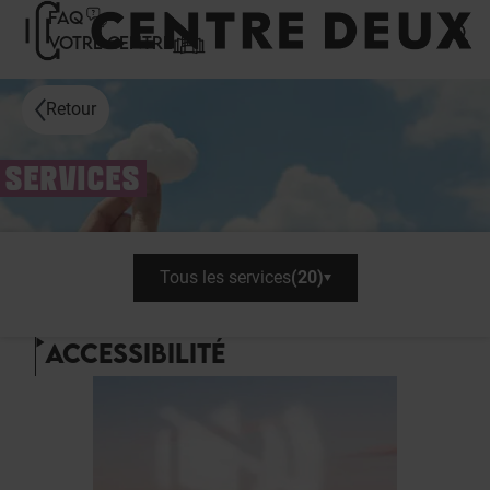
Panneau de gestion des cookies
FAQ
VOTRE CENTRE
Retour
SERVICES
Tous les services
(
20
)
ACCESSIBILITÉ