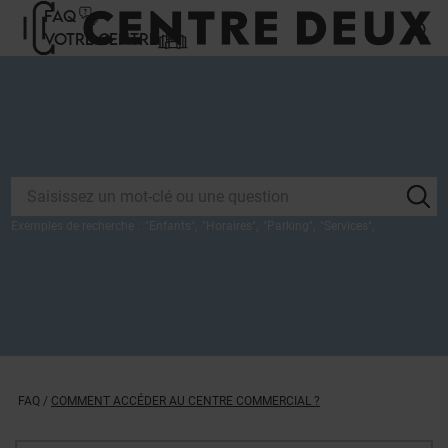
Panneau de gestion des cookies
FAQ
VOTRE CENTRE
Exemples de recherche :
"
Enfants
",
"
Horaires
",
"
Parking
",
"
Services
",
FAQ
/
COMMENT ACCÉDER AU CENTRE COMMERCIAL ?