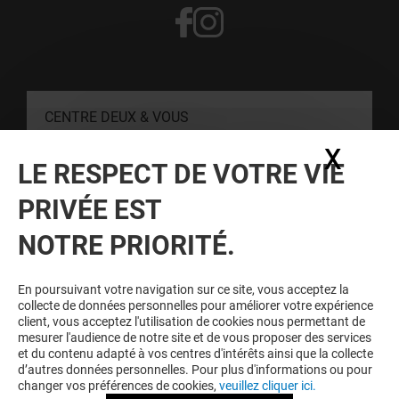
CENTRE DEUX & VOUS
X
Masq
LE RESPECT DE VOTRE VIE
CONTACT
PRIVÉE EST
RESTER INFORMÉ
NOTRE PRIORITÉ.
Personne, nous disons bien personne, n'aime être mis à
l'écart. Inscrivez-vous à notre newsletter pour ne rien rater de
En poursuivant votre navigation sur ce site, vous acceptez la
notre actualité.
collecte de données personnelles pour améliorer votre expérience
client, vous acceptez l'utilisation de cookies nous permettant de
mesurer l'audience de notre site et de vous proposer des services
et du contenu adapté à vos centres d'intérêts ainsi que la collecte
Voir notre politique de protection des
d’autres données personnelles. Pour plus d'informations ou pour
données personelles
.
changer vos préférences de cookies,
veuillez cliquer ici.