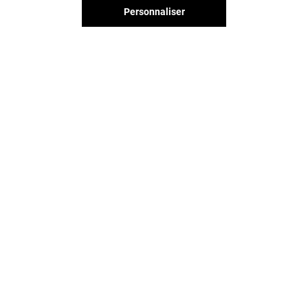
Personnaliser
Vous avez quitté Centre Deux ?
L'aventure continue sur les
réseaux sociaux !
CENTRE DEUX & VOUS
CONTACT